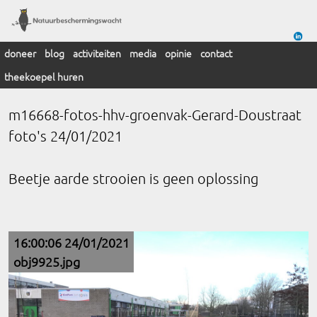
doneer
blog
activiteiten
media
opinie
contact
theekoepel huren
m16668-fotos-hhv-groenvak-Gerard-Doustraat
foto's 24/01/2021
Beetje aarde strooien is geen oplossing
16:00:06 24/01/2021
obj9925.jpg