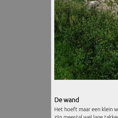
De wand
Het hoeft maar een klein w
zijn meestal wel lage takke