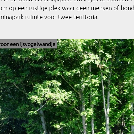
om op een rustige plek waar geen mensen of hon
elminapark ruimte voor twee territoria.
voor een ijsvogelwandje