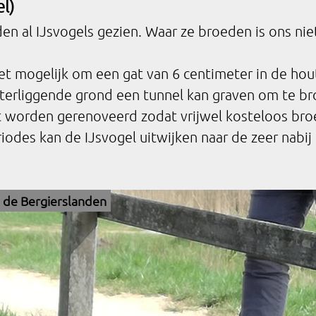
l)
en al IJsvogels gezien. Waar ze broeden is ons ni
et mogelijk om een gat van 6 centimeter in de ho
hterliggende grond een tunnel kan graven om te br
 worden gerenoveerd zodat vrijwel kosteloos bro
riodes kan de IJsvogel uitwijken naar de zeer nab
 de Bergierslanden