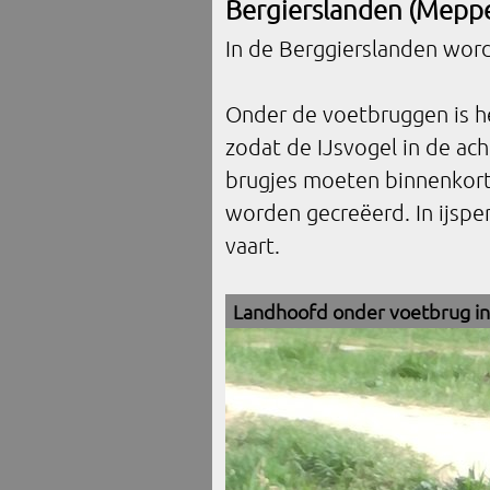
Bergierslanden (Meppe
In de Berggierslanden word
Onder de voetbruggen is h
zodat de IJsvogel in de ac
brugjes moeten binnenkort
worden gecreëerd. In ijspe
vaart.
Landhoofd onder voetbrug in