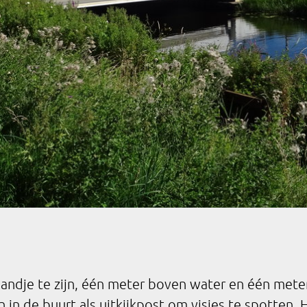
andje te zijn, één meter boven water en één meter
n in de buurt als uitkijkpost om visjes te spotten.