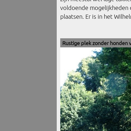
voldoende mogelijkheden 
plaatsen. Er is in het Wilh
Rustige plek zonder honden 