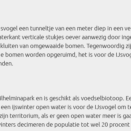
svogel een tunneltje van een meter diep in een ve
erkant verticale stukjes oever aanwezig door ing
elkluiten van omgewaaide bomen. Tegenwoordig zij
 bomen worden opgeruimd, het is voor de IJsvog
nden.
lhelminapark en is geschikt als voedselbiotoop. E
 een ijswinter open water is voor de IJsvogel om t
ijn territorium, als er geen open water meer is ga
inters decimeren de populatie tot wel 20 procent